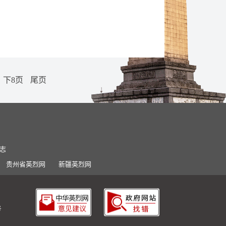
下8页
尾页
志
贵州省英烈网
新疆英烈网
号