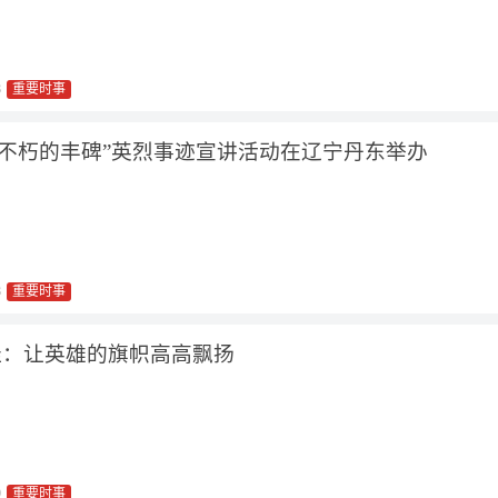
8
重要时事
·不朽的丰碑”英烈事迹宣讲活动在辽宁丹东举办
8
重要时事
佳：让英雄的旗帜高高飘扬
9
重要时事