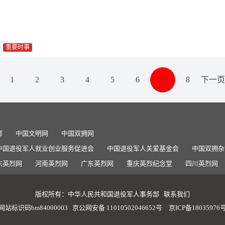
0
重要时事
1
2
3
4
5
6
7
8
下一页
部
中国文明网
中国双拥网
中国退役军人就业创业服务促进会
中国退役军人关爱基金会
中国双拥杂
东英烈网
河南英烈网
广东英烈网
重庆英烈纪念堂
四川英烈网
版权所有：中华人民共和国退役军人事务部
联系我们
网站标识码bm84000003
京公网安备 11010502046652号
京ICP备18035976