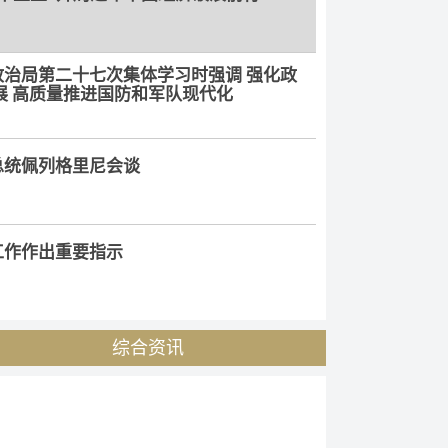
治局第二十七次集体学习时强调 强化政
展 高质量推进国防和军队现代化
总统佩列格里尼会谈
工作作出重要指示
第二十七次集体学习时强调 强化政治引领 深化创新发展
现代化
习
党总书记、国务委员会委员长金正恩就
综合资讯
条约》签订65周年互致贺电