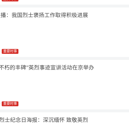
联播：我国烈士褒扬工作取得积极进展
9
重要时事
 不朽的丰碑”英烈事迹宣讲活动在京举办
0
重要时事
30”烈士纪念日海报：深沉缅怀 致敬英烈