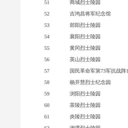
51
商城烈士陵园
52
吉鸿昌将军纪念馆
53
郧阳烈士陵园
54
襄阳烈士陵园
55
黄冈烈士陵园
56
英山烈士陵园
57
国民革命军第73军抗战阵
58
杨开慧烈士纪念园
59
浏阳烈士陵园
60
茶陵烈士陵园
61
炎陵烈士陵园