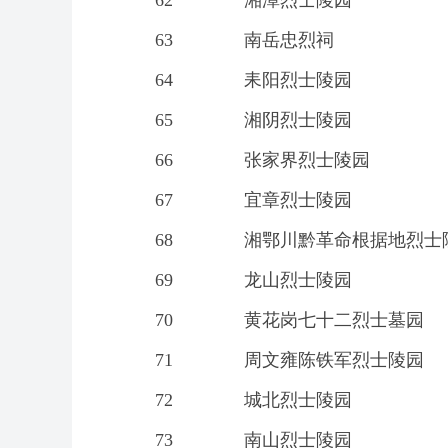
62
湘潭烈士陵园
63
南岳忠烈祠
64
耒阳烈士陵园
65
湘阴烈士陵园
66
张家界烈士陵园
67
宜章烈士陵园
68
湘鄂川黔革命根据地烈士
69
龙山烈士陵园
70
黄花岗七十二烈士墓园
71
周文雍陈铁军烈士陵园
72
城北烈士陵园
73
南山烈士陵园