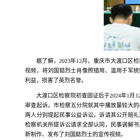
据了解，
2023
年
12
月，重庆市大渡口区检
视频，将刘国鋕烈士肖像照错用、滥用于军统
利益，损害了英烈名誉。
大渡口区检察院初查固证后于
2024
年
1
月
1
审查起诉。市检察五分院就其中播放量较大的
两人分别提起民事公益诉讼，诉请其公开赔礼
检察机关所提诉讼请求全部认同，民事调解书
新制作、发布了刘国鋕烈士的宣传视频。