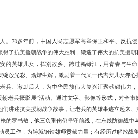
人。70多年前，中国人民志愿军高举保卫和平、反抗
赢得了抗美援朝战争的伟大胜利，锻造了伟大的抗美援朝
吉安的英雄儿女，挥别故乡、跨过鸭绿江，用青春与生命
安绽放光彩、熠熠生辉，激励着一代又一代吉安儿女赤心
敬老兵、激励后人，为中华民族伟大复兴汇聚磅礴伟力，
援朝老兵摄影展”活动。通过文字、影像等形式，对全市健
他们讲述抗美援朝战争故事，让老兵的英雄事迹立起来、
起钢枪的罗书敖，他三负重伤仍坚守前线，在东线防御战中
动员工作，为铸就钢铁雄师贡献力量；有经历过解放战