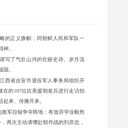
侵略的正义旗帜，同朝鲜人民和军队一
精神。
谱写了气壮山河的壮丽史诗。岁月流
报国。
江西省吉安市退役军人事务局组织开
在的107位抗美援朝老兵进行走访拍
活起来、传播开来。
与敌军拉锯争夺阵地；有放弃学业毅然
争，再次主动请缨赴朝作战的刘庆忠，