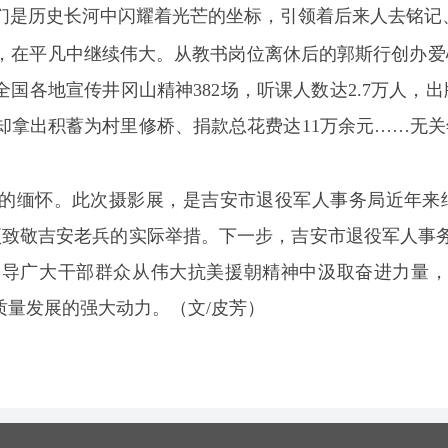
们是历史长河中闪耀着光芒的坐标，引领着后来人去铭记
，在平凡中继续伟大。从教书岗位离休后的郭斯行创办爱心
全国各地宣传井冈山精神382场，听课人数达2.7万人，
却拿出积蓄为村里修桥、捐款总花费达11万余元……无关
的缅怀。此次摄影展，是吉安市退役军人事务局近年来
项致敬吉安老兵的实际举措。下一步，吉安市退役军人事
导广大干部群众从伟大抗美援朝精神中汲取奋进力量，
质量发展的强大动力。（文/皮芳）