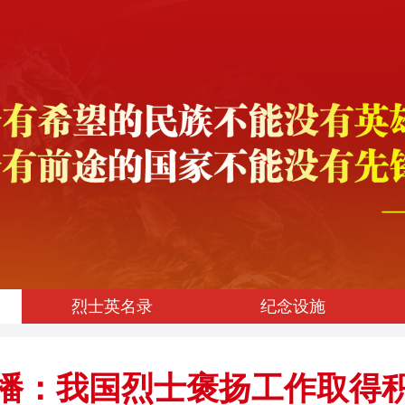
烈士英名录
纪念设施
播：我国烈士褒扬工作取得