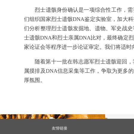
烈士遗骸身份确认是一项综合性工作，需
们组织国家烈士遗骸DNA鉴定实验室，
加大科
们分析
整理烈士遗骸发掘地、遗物、军史战史
士遗骸DNA和烈士亲属DNA比对，最终确定
家论证会等程序进一步论证审定。我们将适时
随
着
第十
一
批在韩志愿军烈士遗骸
迎回，
属摸排及
DNA
信息采集等工作，争取为更多的
厚
氛围
。
友情链接